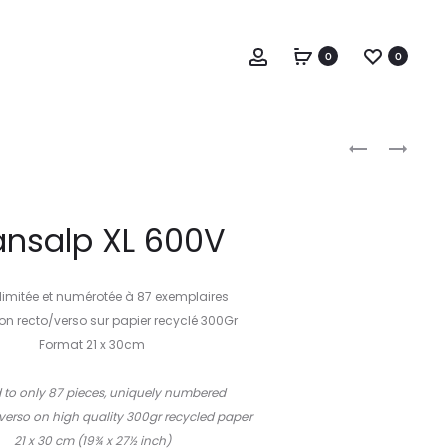
Account
0
0
Produc
916
TÉNÉRÉ
XT
naviga
600Z
ansalp XL 600V
 limitée et numérotée à 87 exemplaires
on recto/verso sur papier recyclé 300Gr
Format 21 x 30cm
–
d to only 87 pieces, uniquely numbered
/verso on high quality 300gr recycled paper
21 x 30 cm (19¾ x 27½ inch)