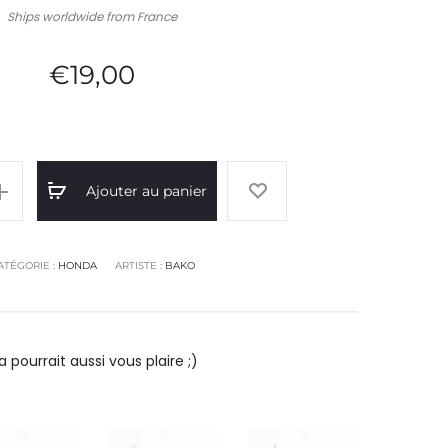
Ships worldwide from France
€
19,00
Ajouter au panier
ATÉGORIE :
HONDA
ARTISTE :
BAKO
 pourrait aussi vous plaire ;)