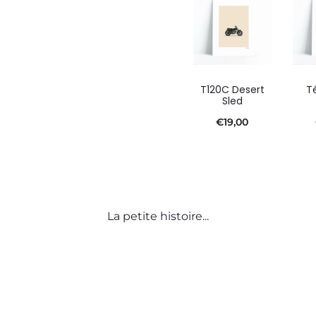
T120C Desert
T
Sled
€
19,00
La petite histoire...