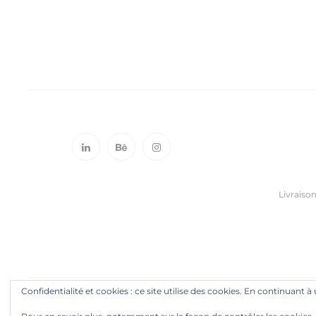
Livraison
Confidentialité et cookies : ce site utilise des cookies. En continuant à 
© Copyright
2026
bako. Tous droits réservés. bako® et bako™ sont des marques et marques déposées.