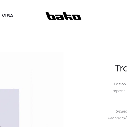
VIBA
Tr
Édition
Impressi
Limite
Print recto