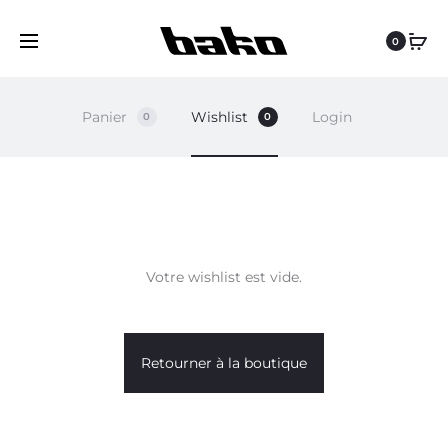
0
Panier
Wishlist
Login
0
0
W
Votre wishlist est vide.
I
S
Retourner à la boutique
H