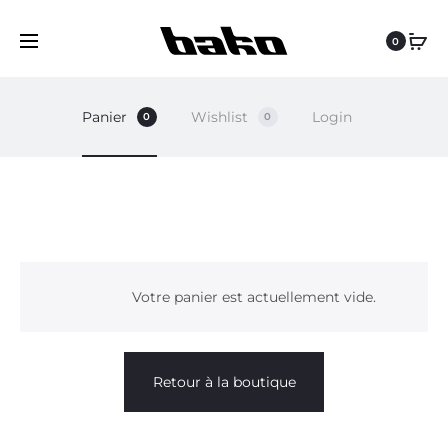
0
Panier
Wishlist
Login
0
0
P
A
Votre panier est actuellement vide.
N
Retour à la boutique
I