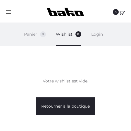
0
Panier
Wishlist
Login
0
0
W
Votre wishlist est vide.
I
S
Retourner à la boutique
H