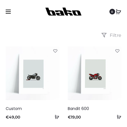
0
Filtre
Custom
Bandit 600
Ajouter
Aj
€
49,00
€
19,00
au
au