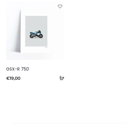
panier
pa
GSX-R 750
Ajouter
€
19,00
au
panier