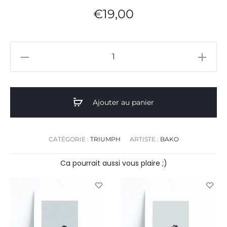
€
19,00
quantité
de
Bonneville
T100
Ajouter au panier
CATÉGORIE :
TRIUMPH
ARTISTE :
BAKO
Ca pourrait aussi vous plaire ;)