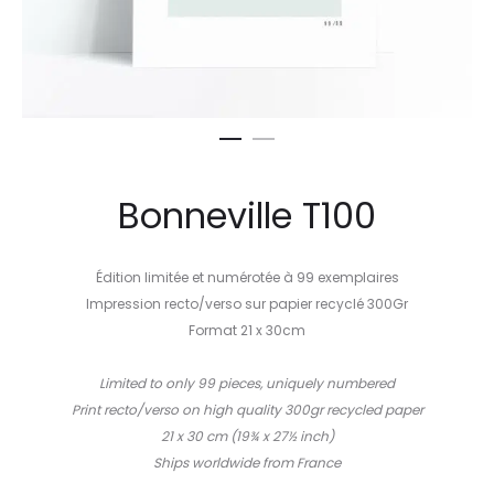
Bonneville T100
Édition limitée et numérotée à 99 exemplaires
Impression recto/verso sur papier recyclé 300Gr
Format 21 x 30cm
–
Limited to only 99 pieces, uniquely numbered
Print recto/verso on high quality 300gr recycled paper
21 x 30 cm (19¾ x 27½ inch)
Ships worldwide from France