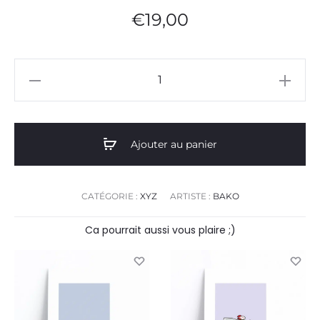
€
19,00
quantité
de
Lego
x81c01
Ajouter au panier
CATÉGORIE :
XYZ
ARTISTE :
BAKO
Ca pourrait aussi vous plaire ;)