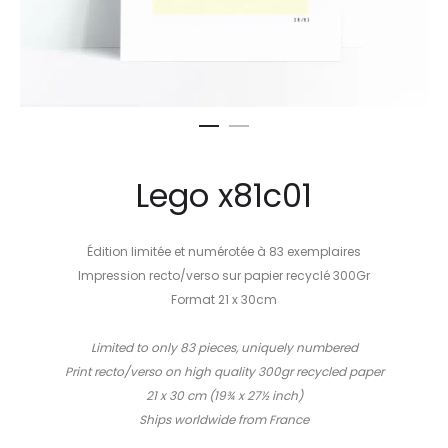
Lego x81c01
Édition limitée et numérotée à 83 exemplaires
Impression recto/verso sur papier recyclé 300Gr
Format 21 x 30cm
–
Limited to only 83 pieces, uniquely numbered
Print recto/verso on high quality 300gr recycled paper
21 x 30 cm (19¾ x 27½ inch)
Ships worldwide from France